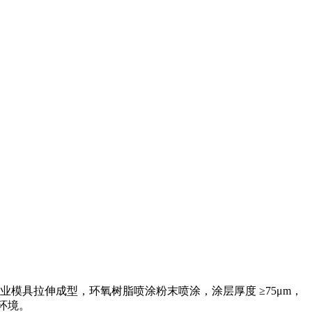
5国标铝锭经专业模具拉伸成型，环氧树脂喷涂粉末喷涂，涂层厚度 ≥75μm，
环境。