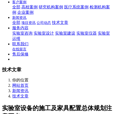
客户案例
全部
高校案例
研究机构案例
医疗系统案例
检测机构案
例
企业案例
新闻资讯
全部
技术文章
项目资讯
公司动态
服务内容
实验室咨询
实验室设计
实验室建设
实验室仪器
实验室
运维
联系我们
在线留言
售后保修
技术文章
你的位置
网站首页
新闻资讯
技术文章
实验室设备的施工及家具配置总体规划注