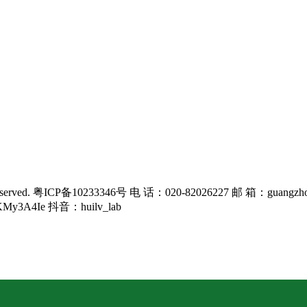
rved. 粤ICP备10233346号 电 话：020-82026227 邮 箱：guangzho
KMy3A4Ie 抖音：huilv_lab