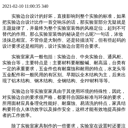
2021-02-10 11:00:35
340
实验边台设计的好坏，直接影响到整个实验的标准，如果
把实验边台设计比作一首交响乐的话，那实验室部分无疑就是
主题旋律了，并最终为整个实验室装饰的风格定位，起到不可
替代的作用。那么实验室装饰的秘诀是什么呢?一句话，浓妆
淡抹总相宜。不管你是大制作、还是轻描淡写，但有些起码的
设计要求还是相同的，设计实验边台需符合要求。
实验室家具一般包括：实验边台、中央实验台、通风柜、
实验台等，主要特点是：主要材料要耐酸碱、耐高温，台类有
一定的承重要求，五金件也有耐腐蚀和耐用的特点，水龙头等
五金配件和一般民用的有区别。早期以全木结构为主，后来出
现了铝木结构、钢木结构、全钢结构、全PP材料等等。
实验边台等实验室家具由于其使用环境的特殊性，因此，
对实验边台的要求很严格，都要符合国际标准与环保的要求，
所用面材应具备理化性能好、耐腐蚀、易清洗的特点，家具结
构要符合人体功效学以及操作安全，这样才能有效地提高操作
者的工作效率。
除了实验室家具制作的一些要求，实验室在设置时还要注