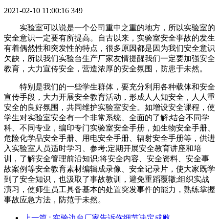
2021-02-10 11:00:16
349
实验室可以说是一个公司重中之重的地方，所以实验室的
安全意识一定要有所提高。自古以来，实验室安全事故的发生
有着偶然性和突发性的特点，很多原因都是因为我们安全意识
欠缺，所以我们实验台生产厂家友情提醒我们一定要加强安全
教育，大力宣传安全，营造浓厚的安全氛围，防患于未然。
特别是我们的一些学生群体，要充分利用各种载体和安全
宣传手段，大力开展安全教育活动，形成人人知安全，人人重
安全的良好氛围，共同维护实验室安全。如增设安全课程，使
学生对实验室安全有一个非常系统、全面的了解;结合不同学
科、不同专业，编印专门实验室安全手册，如生物安全手册、
危险化学品安全手册、用电安全手册、辐射安全手册等，供进
入实验室人员适时学习、参考;定期开展安全教育讲座和培
训，了解安全管理前沿知识;将安全内容、安全资料、安全事
故案例等安全教育素材编辑成录像、安全记录片，使大家既学
到了安全知识，也汲取了事故教训，避免重蹈覆辙;组织实战
演习，使师生员工具备基本的处置突发事件的能力，熟练掌握
事故应急方法，防范于未然。
上一篇
: 实验边台厂家告诉你细节决定成败