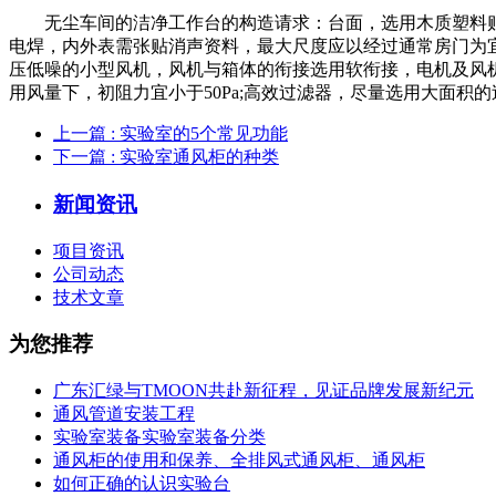
无尘车间的洁净工作台的构造请求：台面，选用木质塑料贴面
电焊，内外表需张贴消声资料，最大尺度应以经过通常房门为宜
压低噪的小型风机，风机与箱体的衔接选用软衔接，电机及风机
用风量下，初阻力宜小于50Pa;高效过滤器，尽量选用大面
上一篇
: 实验室的5个常见功能
下一篇
: 实验室通风柜的种类
新闻资讯
项目资讯
公司动态
技术文章
为您推荐
广东汇绿与TMOON共赴新征程，见证品牌发展新纪元
通风管道安装工程
实验室装备实验室装备分类
通风柜的使用和保养、全排风式通风柜、通风柜
如何正确的认识实验台