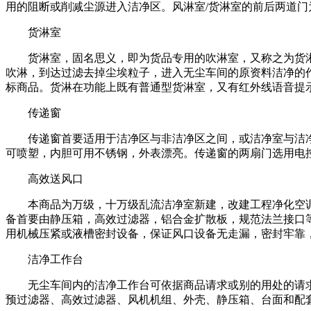
用的阻断或削减尘源进入洁净区。风淋室/货淋室的前后两道
货淋室
货淋室，固名思义，即为货品专用的吹淋室，又称之为货淋
吹淋，到达过滤去掉尘埃粒子，进入无尘车间的原资料洁净的
标商品。货淋在功能上既有普通型货淋室，又有红外线语音提
传递窗
传递窗首要适用于洁净区与非洁净区之间，或洁净室与洁净
可喷塑，内胆可用不锈钢，外表漂亮。传递窗的两扇门选用电
高效送风口
本商品为万级，十万级乱流洁净室新建，改建工程净化空调
备首要由静压箱，高效过滤器，铝合金扩散板，规范法兰接口
用机械压紧或液槽密封设备，保证风口设备无走漏，密封牢靠
洁净工作台
无尘车间内的洁净工作台可依据商品请求或别的用处的请求
预过滤器、高效过滤器、风机机组、外壳、静压箱、台面和配