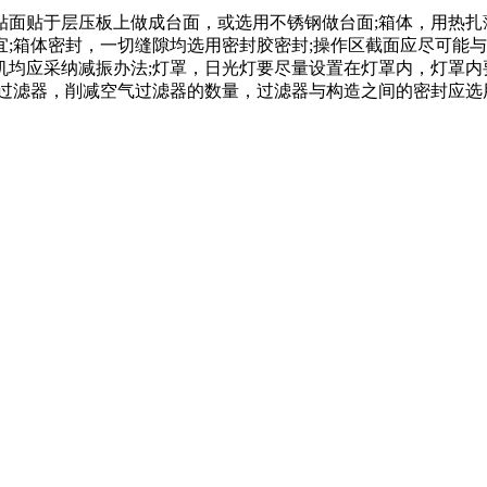
贴于层压板上做成台面，或选用不锈钢做台面;箱体，用热扎
;箱体密封，一切缝隙均选用密封胶密封;操作区截面应尽可能与
均应采纳减振办法;灯罩，日光灯要尽量设置在灯罩内，灯罩内
积的过滤器，削减空气过滤器的数量，过滤器与构造之间的密封应