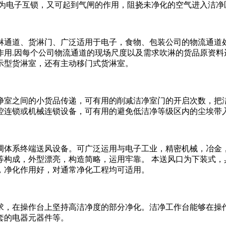
门为电子互锁，又可起到气闸的作用，阻挠未净化的空气进入洁净
通道、货淋门、广泛适用于电子，食物、包装公司的物流通道处
作用.因每个公司物流通道的现场尺度以及需求吹淋的货品原资料
示型货淋室，还有主动移门式货淋室。
室之间的小货品传递，可有用的削减洁净室门的开启次数，把洁
控连锁或机械连锁设备，可有用的避免低洁净等级区内的尘埃带
体系终端送风设备。可广泛运用与电子工业，精密机械，冶金，
等构成，外型漂亮，构造简略，运用牢靠。 本送风口为下装式，
，净化作用好，对通常净化工程均可适用。
，在操作台上坚持高洁净度的部分净化。洁净工作台能够在操作
套的电器元器件等。