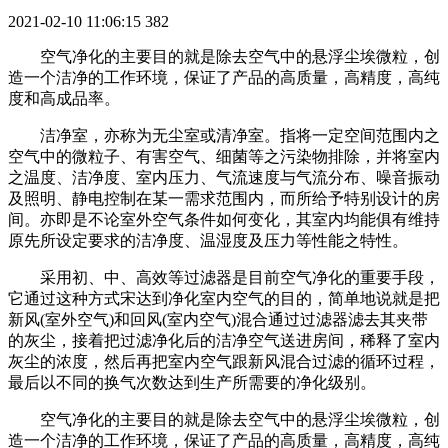
2021-02-10 11:06:15
382
空气净化的主要目的就是除去空气中的悬浮尘埃微粒，创
造一个洁净的工作环境，保证了产品的高质量，高精度，高纯
度和高成品率。
洁净室，亦称为无尘室或清净室。指将一定空间范围内之
空气中的微粒子、有害空气、细菌等之污染物排除，并将室内
之温度、洁净度、室内压力、气流速度与气流分布、噪音振动
及照明、静电控制在某一需求范围内，而所给予特别设计的房
间。亦即是不论室外空气条件如何变化，其室内均能俱有维持
原先所设定要求的洁净度、温湿度及压力等性能之特性。
采用初、中、高效等过滤器是目前空气净化的重要手段，
它通过这种方式宋达到净化室内空气的目的，简单地说就是把
新风(室外空气)和回风(室内空气)混合通过过滤器滤去其夹带
的灰尘，接着把过滤净化后的洁净空气送进房间，稀释了室内
灰尘的浓度，然后再把室内空气跟新风混合过滤的循环过程，
最后以不同的换气次数达到生产所需要的净化级别。
空气净化的主要目的就是除去空气中的悬浮尘埃微粒，创
造一个洁净的工作环境，保证了产品的高质量，高精度，高纯