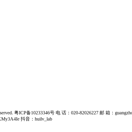
rved. 粤ICP备10233346号 电 话：020-82026227 邮 箱：guangzho
KMy3A4Ie 抖音：huilv_lab