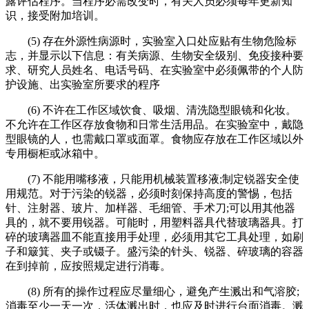
露评估程序。当程序必需改变时，有关人员必须每年更新知
识，接受附加培训。
(5) 存在外源性病源时，实验室入口处应贴有生物危险标
志，并显示以下信息：有关病源、生物安全级别、免疫接种要
求、研究人员姓名、电话号码、在实验室中必须佩带的个人防
护设施、出实验室所要求的程序
(6) 不许在工作区域饮食、吸烟、清洗隐型眼镜和化妆。
不允许在工作区存放食物和日常生活用品。在实验室中，戴隐
型眼镜的人，也需戴口罩或面罩。食物应存放在工作区域以外
专用橱柜或冰箱中。
(7) 不能用嘴移液，只能用机械装置移液;制定锐器安全使
用规范。对于污染的锐器，必须时刻保持高度的警惕，包括
针、注射器、玻片、加样器、毛细管、手术刀;可以用其他器
具的，就不要用锐器。可能时，用塑料器具代替玻璃器具。打
碎的玻璃器皿不能直接用手处理，必须用其它工具处理，如刷
子和簸箕、夹子或镊子。盛污染的针头、锐器、碎玻璃的容器
在到掉前，应按照规定进行消毒。
(8) 所有的操作过程应尽量细心，避免产生溅出和气溶胶;
消毒至少一天一次，活体溅出时，也应及时进行台面消毒。溅