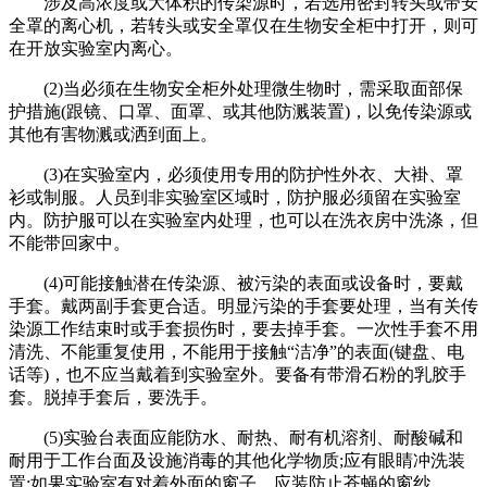
涉及高浓度或大体积的传染源时，若选用密封转头或带安
全罩的离心机，若转头或安全罩仅在生物安全柜中打开，则可
在开放实验室内离心。
(2)当必须在生物安全柜外处理微生物时，需采取面部保
护措施(跟镜、口罩、面罩、或其他防溅装置)，以免传染源或
其他有害物溅或洒到面上。
(3)在实验室内，必须使用专用的防护性外衣、大褂、罩
衫或制服。人员到非实验室区域时，防护服必须留在实验室
内。防护服可以在实验室内处理，也可以在洗衣房中洗涤，但
不能带回家中。
(4)可能接触潜在传染源、被污染的表面或设备时，要戴
手套。戴两副手套更合适。明显污染的手套要处理，当有关传
染源工作结束时或手套损伤时，要去掉手套。一次性手套不用
清洗、不能重复使用，不能用于接触“洁净”的表面(键盘、电
话等)，也不应当戴着到实验室外。要备有带滑石粉的乳胶手
套。脱掉手套后，要洗手。
(5)实验台表面应能防水、耐热、耐有机溶剂、耐酸碱和
耐用于工作台面及设施消毒的其他化学物质;应有眼睛冲洗装
置;如果实验室有对着外面的窗子，应装防止苍蝇的窗纱。