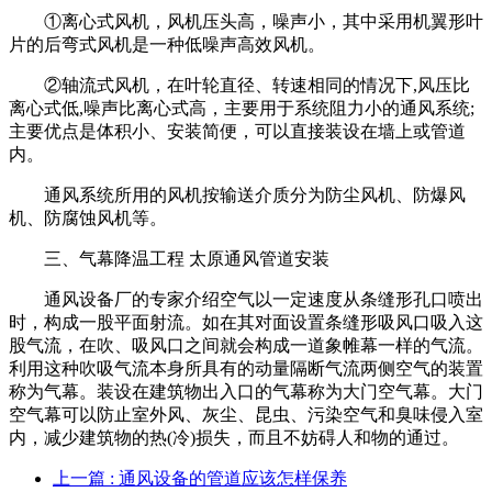
①离心式风机，风机压头高，噪声小，其中采用机翼形叶
片的后弯式风机是一种低噪声高效风机。
②轴流式风机，在叶轮直径、转速相同的情况下,风压比
离心式低,噪声比离心式高，主要用于系统阻力小的通风系统;
主要优点是体积小、安装简便，可以直接装设在墙上或管道
内。
通风系统所用的风机按输送介质分为防尘风机、防爆风
机、防腐蚀风机等。
三、气幕降温工程 太原通风管道安装
通风设备厂的专家介绍空气以一定速度从条缝形孔口喷出
时，构成一股平面射流。如在其对面设置条缝形吸风口吸入这
股气流，在吹、吸风口之间就会构成一道象帷幕一样的气流。
利用这种吹吸气流本身所具有的动量隔断气流两侧空气的装置
称为气幕。装设在建筑物出入口的气幕称为大门空气幕。大门
空气幕可以防止室外风、灰尘、昆虫、污染空气和臭味侵入室
内，减少建筑物的热(冷)损失，而且不妨碍人和物的通过。
上一篇
: 通风设备的管道应该怎样保养