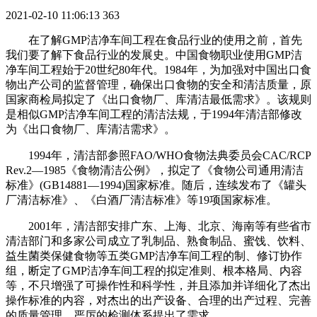
2021-02-10 11:06:13
363
在了解GMP洁净车间工程在食品行业的使用之前，首先
我们要了解下食品行业的发展史。中国食物职业使用GMP洁
净车间工程始于20世纪80年代。1984年，为加强对中国出口食
物出产公司的监督管理，确保出口食物的安全和清洁质量，原
国家商检局拟定了《出口食物厂、库清洁最低需求》。该规则
是相似GMP洁净车间工程的清洁法规，于1994年清洁部修改
为《出口食物厂、库清洁需求》。
1994年，清洁部参照FAO/WHO食物法典委员会CAC/RCP
Rev.2—1985《食物清洁公例》，拟定了《食物公司通用清洁
标准》(GB14881—1994)国家标准。随后，连续发布了《罐头
厂清洁标准》、《白酒厂清洁标准》等19项国家标准。
2001年，清洁部安排广东、上海、北京、海南等有些省市
清洁部门和多家公司成立了乳制品、熟食制品、蜜饯、饮料、
益生菌类保健食物等五类GMP洁净车间工程的制、修订协作
组，断定了GMP洁净车间工程的拟定准则、根本格局、内容
等，不只增强了可操作性和科学性，并且添加并详细化了杰出
操作标准的内容，对杰出的出产设备、合理的出产过程、完善
的质量管理、严厉的检测体系提出了需求。