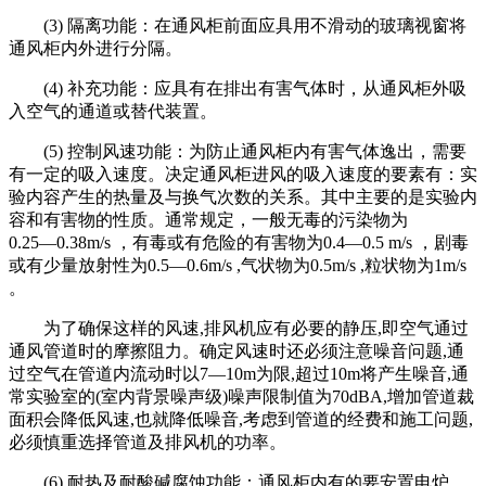
(3) 隔离功能：在通风柜前面应具用不滑动的玻璃视窗将
通风柜内外进行分隔。
(4) 补充功能：应具有在排出有害气体时，从通风柜外吸
入空气的通道或替代装置。
(5) 控制风速功能：为防止通风柜内有害气体逸出，需要
有一定的吸入速度。决定通风柜进风的吸入速度的要素有：实
验内容产生的热量及与换气次数的关系。其中主要的是实验内
容和有害物的性质。通常规定，一般无毒的污染物为
0.25―0.38m/s ，有毒或有危险的有害物为0.4―0.5 m/s ，剧毒
或有少量放射性为0.5―0.6m/s ,气状物为0.5m/s ,粒状物为1m/s
。
为了确保这样的风速,排风机应有必要的静压,即空气通过
通风管道时的摩擦阻力。确定风速时还必须注意噪音问题,通
过空气在管道内流动时以7―10m为限,超过10m将产生噪音,通
常实验室的(室内背景噪声级)噪声限制值为70dBA,增加管道裁
面积会降低风速,也就降低噪音,考虑到管道的经费和施工问题,
必须慎重选择管道及排风机的功率。
(6) 耐热及耐酸碱腐蚀功能：通风柜内有的要安置电炉，